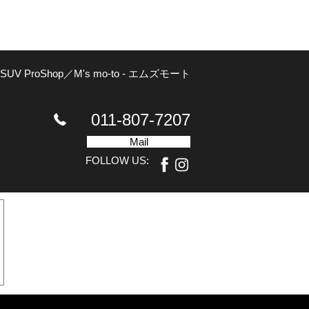
SUV ProShop／M's mo-to - エムズモート
011-807-7207
Mail
FOLLOW US: